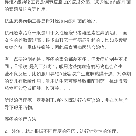
异维A酸药物主要是调节皮脂腺的皮脂分泌、减少痤疮丙酸杆菌
的繁殖及抗炎等作用。
抗生素类药物主要是针对痤疮丙酸杆菌的治疗。
抗雄激素治疗一般是用于女性痤疮患者雄激素过高的治疗；而
女性的雄激素过高，很多由其它一些病症引起的，比如多囊卵
巢综合征、垂体腺瘤等，因此需查明病因结合治疗。
有一点要说明的是，痤疮的表象都差不多，但发病机制并不相
同；且常说“是药三分毒”，服用这些抗痤疮的药物也会产生一
些不良反应，比如服用异维A酸容易产生皮肤黏膜干燥、对孕期
的婴儿有致畸作用，服用抗生素可能导致细菌耐药，抗雄激素
药物可能导致肥胖、长斑等。。。
所以治疗痤疮一定要到正规的医院进行检查诊治，并在医生指
导下服用药物。
痤疮的治疗方法
2、外治，就是根据不同程度的痤疮，进行针对性的治疗。