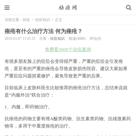
当前位置：
祛痘
>
祛痘知识
>
正文
痤疮有什么治疗方法 何为痤疮？
2019-03-07 13:45:33
分类：
祛痘知识
阅读(4080)
评论(0)
免费看3000个祛痘案例
有很多朋友脸上的痘痘会变得很严重，严重的痘痘会引发痤
疮，甚至有的严重的痤疮会导致皮肤损伤毁容。建议大家如果
严重痘痘问题抓紧修护，避免导致更严重的后果。
目前临床上皮肤科医生比较推荐的痤疮治疗方法，总结来说就
是“内服外治”联合治疗：
1、内服，即药物治疗。
抗痤疮的药物主要有维A酸类药物、抗生素类药物、抗雄激素药
物等，多用于中重度痤疮的治疗。