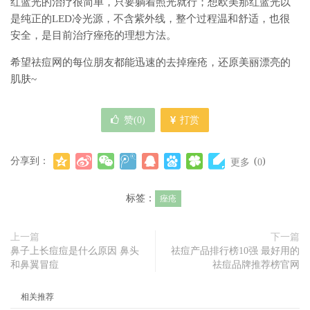
红蓝光的治疗很简单，只要躺着照光就行；想欧美那红蓝光以
是纯正的LED冷光源，不含紫外线，整个过程温和舒适，也很
安全，是目前治疗痤疮的理想方法。
希望祛痘网的每位朋友都能迅速的去掉痤疮，还原美丽漂亮的
肌肤~
赞(
0
)
打赏
分享到：
(
)
更多
0
标签：
痤疮
上一篇
下一篇
鼻子上长痘痘是什么原因 鼻头
祛痘产品排行榜10强 最好用的
和鼻翼冒痘
祛痘品牌推荐榜官网
相关推荐