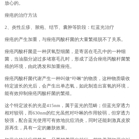
放心的。
痤疮的治疗方法
2、炎性丘疹、脓疱、结节、囊肿等阶段：红蓝光治疗
痤疮的产生加重，与痤疮丙酸杆菌的大量繁殖脱不了关系。
痤疮丙酸杆菌是一种厌氧型细菌，是寄居在毛孔中的一种细
菌，当油脂分泌过多堵塞毛孔时，形成了适合痤疮丙酸杆菌繁
殖的环境，由此诱发和加重痤疮。
痤疮丙酸杆菌代谢产生一种叫做“卟啉”的物质，这种物质吸收
特定波长的光后，会产生出单态氧，如此制造出富氧的环境，
能有效抑制痤疮丙酸杆菌的繁殖。
这个特定波长的光是415nm，属于蓝光的范畴；但蓝光穿透力
相对较弱，而630nm的红光虽然对卟啉的作用较弱，但穿透力
较强，配合蓝光使用可有效地抗痘消炎，同时还能刺激真皮胶
原再生，具有一定的嫩肤效果。